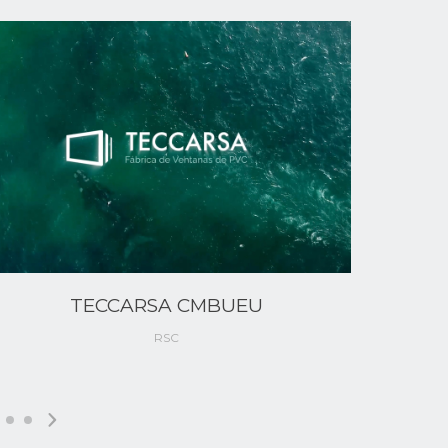
TECCARSA CMBUEU
Spot
RSC