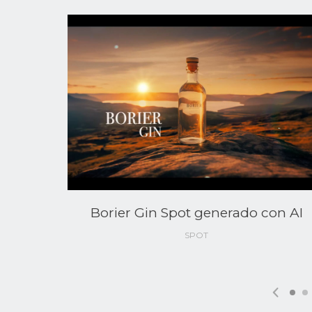
je &
Borier Gin Spot generado con AI
traje
SPOT